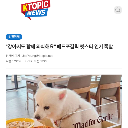
주
검
요
색
서
비
스
생활경제
메
뉴
"강아지도 함께 외식해요" 매드포갈릭 펫스타 인기 폭발
펼
치
정재영 기자
JaeYoung@ktopic.net
기
작성 : 2026.05.18. 오전 11:00