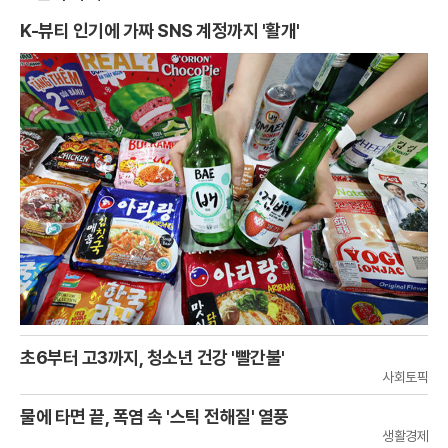
K-뷰티 인기에 가짜 SNS 계정까지 '활개'
초6부터 고3까지, 청소년 건강 '빨간불'
사회토픽
물에 타면 끝, 폭염 속 '스틱 전해질' 열풍
생활경제