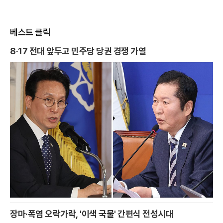
베스트 클릭
8·17 전대 앞두고 민주당 당권 경쟁 가열
장마·폭염 오락가락, '이색 국물' 간편식 전성시대