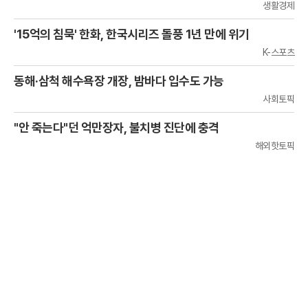
생활경제
'15억의 침묵' 한화, 한국시리즈 돌풍 1년 만에 위기
K-스포츠
동해·삼척 해수욕장 개장, 밤바다 입수도 가능
사회토픽
"안 죽는다"던 억만장자, 불치병 진단에 충격
해외핫토픽