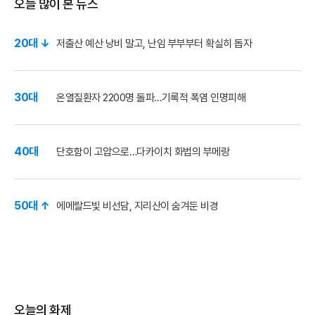
오늘 많이 본 뉴스
20대 ↓
저출산 예산 낭비 말고, 난임 부부부터 확실히 돕자
30대
온열질환자 2200명 돌파…기록적 폭염 인명피해
40대
단호함이 고압으로…다카이치 화법의 부메랑
50대 ↑
에메랄드빛 비선담, 지리산이 숨겨둔 비경
오늘의 화제