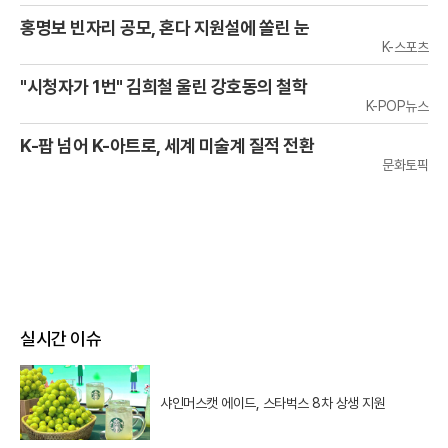
홍명보 빈자리 공모, 혼다 지원설에 쏠린 눈
K-스포츠
"시청자가 1번" 김희철 울린 강호동의 철학
K-POP뉴스
K-팝 넘어 K-아트로, 세계 미술계 질적 전환
문화토픽
실시간 이슈
샤인머스캣 에이드, 스타벅스 8차 상생 지원