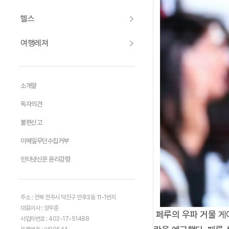
헬스
여행레져
소개말
독자의견
불편신고
이메일무단수집거부
인터넷신문 윤리강령
주소 : 전북 전주시 덕진구 인후3동 11-1번지
대표이사 : 양우준
페루의 우파 거물 게
사업자번호 : 402-17-51488