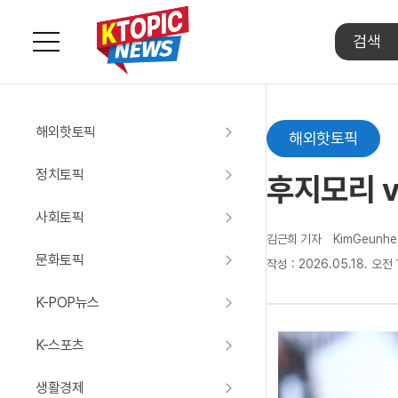
주
요
서
비
스
해외핫토픽
메
해외핫토픽
뉴
펼
정치토픽
후지모리 v
치
기
사회토픽
김근희 기자
KimGeunhe
문화토픽
작성 : 2026.05.18. 오전 
K-POP뉴스
K-스포츠
생활경제