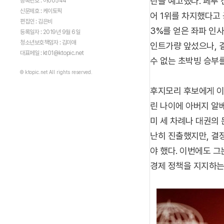
란을 예고했다. 페루 
등록번호 : 아00544
신문제호 : 케이토픽
어 1위를 차지했다고 
편집인 : 김은비
3%를 얻은 좌파 인
등록일자 : 2019년 9월 6일
청소년보호책임자 : 김미애
인트가량 앞섰으나, 
대표메일 : kt01@ktopic.net
수 없는 초박빙 승부를
© ktopic.net All rights reserved.
후지모리 후보에게 이
린 나이에 아버지 알
미 세 차례나 대권의
난히 진출했지만, 결
야 했다. 이번에도 
경제 정책을 지지하는