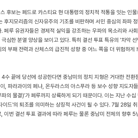
스 후보는 페드로 카스티요 현 대통령의 정치적 적통을 잇는 인물
그는 후지모리즘의 신자유주의 기조를 비판하며 서민 중심의 좌파 
다. 페루 유권자들은 경제적 실익을 강조하는 우파의 목소리와 사
극심한 분열 양상을 보이고 있다. 특히 결선 투표 특유의 '차악 
리의 부패 전력과 산체스의 급진적 성향 중 어느 쪽을 더 위험하게
 4수 끝에 당선에 성공한다면 중남미의 정치 지형은 거대한 전환점
이, 파라과이의 페냐, 온두라스의 아스푸라 등 보수 성향 지도자
우파의 물결)'가 페루까지 상륙하게 되기 때문이다. 이는 지난 수십
타이드'의 퇴조를 의미하는 상징적 사건이 될 수 있다. 7월 28일
, 이번 결선 투표 결과에 따라 페루는 물론 중남미 전체의 향후 5