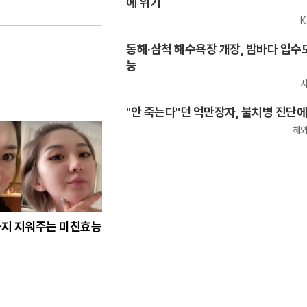
에 위기
K
동해·삼척 해수욕장 개장, 밤바다 입수
능
"안 죽는다"던 억만장자, 불치병 진단에
해
지 지워주는 미친효능