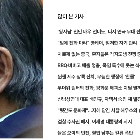
많이 본 기사
'왕사남' 천만 배우 전미도, 다시 연극 무대 
"밤에 전화 마라" 영케이, 철저한 자기 관리
치료제 없는 중국, 환자들은 각자도생 전쟁 
BBQ·비비고 매출 껑충, 폭염 특수에 웃는 
뮌헨 제주 상륙 잔치, 무능한 행정에 '찬물'
무더위 쉼터의 진화, 광화문 해피소 이달 말
장
신남성연대 대표 배인규, 자택서 숨진 채 발
"뒷간도 문화재"…지혜 담긴 사찰 해우소의 
검찰 수사권 폐지, 이재명 대통령의 지시
늙은 오이의 반전, 혈압 낮추는 칼륨 폭탄