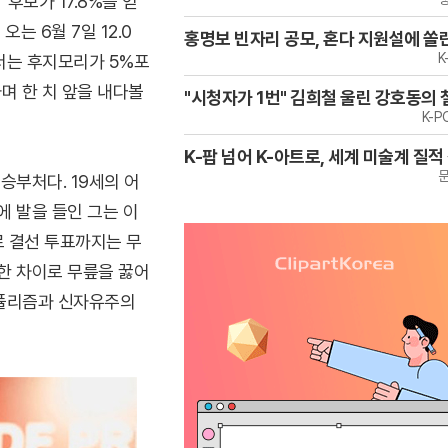
후보가 17.8%를 얻
는 6월 7일 12.0
홍명보 빈자리 공모, 혼다 지원설에 쏠
K
서는 후지모리가 5%포
며 한 치 앞을 내다볼
"시청자가 1번" 김희철 울린 강호동의 
K-
K-팝 넘어 K-아트로, 세계 미술계 질적
승부처다. 19세의 어
 발을 들인 그는 이
로 결선 투표까지는 무
한 차이로 무릎을 꿇어
포퓰리즘과 신자유주의