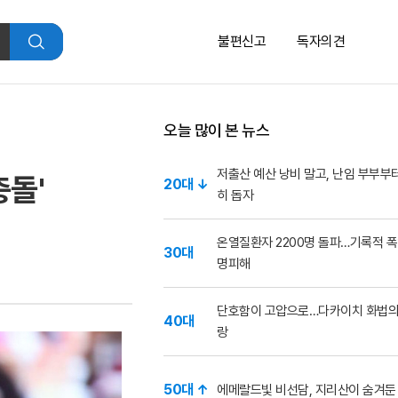
불편신고
독자의견
검
색
오늘 많이 본 뉴스
저출산 예산 낭비 말고, 난임 부부부
충돌'
20대 ↓
히 돕자
온열질환자 2200명 돌파…기록적 폭
30대
명피해
단호함이 고압으로…다카이치 화법의
40대
랑
50대 ↑
에메랄드빛 비선담, 지리산이 숨겨둔