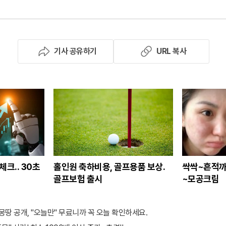
기사 공유하기
URL 복사
체크.. 30초
홀인원 축하비용, 골프용품 보상.
싹싹~흔적까
골프보험 출시
~모공크림
 몽땅 공개, "오늘만" 무료니까 꼭 오늘 확인하세요.