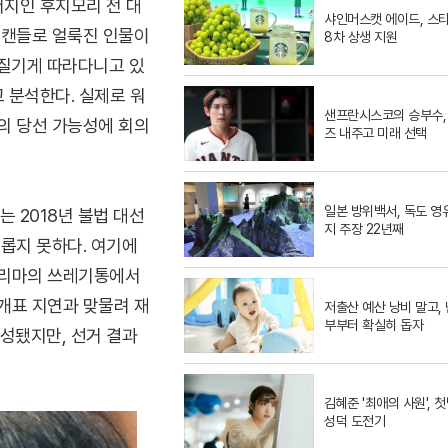
버지인 후지모리 전 대
샤인머스캣 에이드, 스
스캔들로 얼룩진 인물이
8차 상생 지원
끈질기게 따라다니고 있
 분석한다. 실제로 워
샌프란시스코의 승부수,
의 당선 가능성에 회의
즈 내주고 미래 선택
일본 방위백서, 독도 영
 2018년 불법 대선
지 주장 22년째
롭지 못하다. 여기에
도 리마의 쓰레기통에서
개표 지연과 맞물려 재
저출산 예산 낭비 말고, 
부부터 확실히 돕자
성됐지만, 선거 결과
김혜준 '최애의 사원', 
성덕 도전기