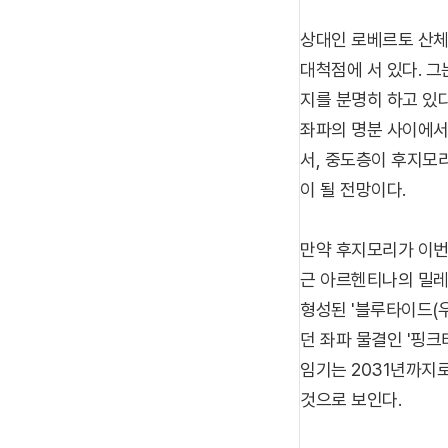
상대인 로베르토 산체
대척점에 서 있다. 
지를 분명히 하고 있
좌파의 명분 사이에서 
서, 중도층이 후지모
이 될 전망이다.
만약 후지모리가 이번
근 아르헨티나의 밀레
형성된 '블루타이드(
던 좌파 물결인 '핑크
임기는 2031년까지로
것으로 보인다.