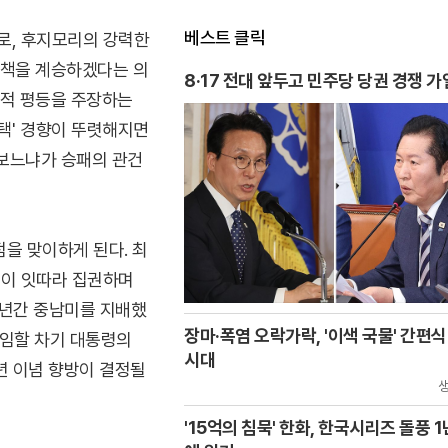
베스트 클릭
로, 후지모리의 강력한
정책을 계승하겠다는 의
8·17 전대 앞두고 민주당 당권 경쟁 가
회적 평등을 주장하는
선택' 경향이 뚜렷해지면
 보느냐가 승패의 관건
을 맞이하게 된다. 최
들이 잇따라 집권하며
 년간 중남미를 지배했
장마·폭염 오락가락, '이색 국물' 간편식
 취임할 차기 대통령의
시대
년 이념 향방이 결정될
'15억의 침묵' 한화, 한국시리즈 돌풍 1