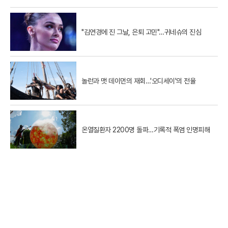
"김연경에 진 그날, 은퇴 고민"…귀네슈의 진심
놀런과 맷 데이먼의 재회…'오디세이'의 전율
온열질환자 2200명 돌파…기록적 폭염 인명피해