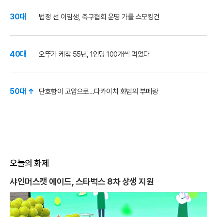
30대
법정 선 이임생, 축구협회 운명 가를 스모킹건
40대
오뚜기 케챂 55년, 1인당 100개씩 먹었다
50대 ↑
단호함이 고압으로…다카이치 화법의 부메랑
오늘의 화제
샤인머스캣 에이드, 스타벅스 8차 상생 지원