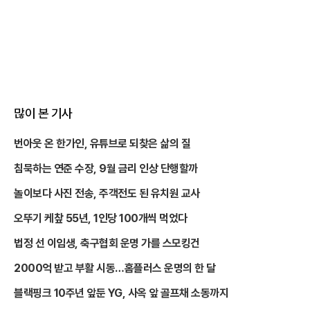
많이 본 기사
번아웃 온 한가인, 유튜브로 되찾은 삶의 질
침묵하는 연준 수장, 9월 금리 인상 단행할까
놀이보다 사진 전송, 주객전도 된 유치원 교사
오뚜기 케챂 55년, 1인당 100개씩 먹었다
법정 선 이임생, 축구협회 운명 가를 스모킹건
2000억 받고 부활 시동…홈플러스 운명의 한 달
블랙핑크 10주년 앞둔 YG, 사옥 앞 골프채 소동까지