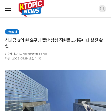
주
검
요
색
서
비
스
사회토픽
메
뉴
성과급 6억 원 요구에 뿔난 삼성 직원들…커뮤니티 설전 확
펼
산
치
기
김순애 기자
SunnyKim@ktopic.net
작성 : 2026.05.19. 오전 11:33