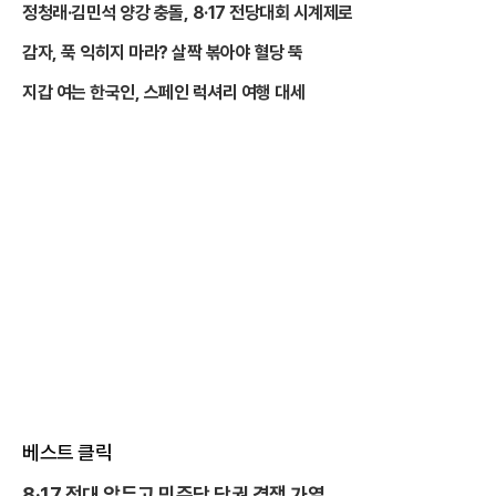
정청래·김민석 양강 충돌, 8·17 전당대회 시계제로
감자, 푹 익히지 마라? 살짝 볶아야 혈당 뚝
지갑 여는 한국인, 스페인 럭셔리 여행 대세
베스트 클릭
8·17 전대 앞두고 민주당 당권 경쟁 가열