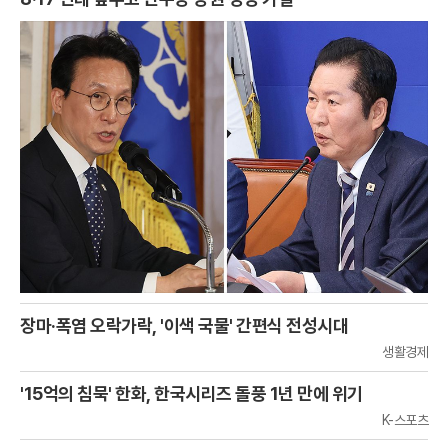
장마·폭염 오락가락, '이색 국물' 간편식 전성시대
생활경제
'15억의 침묵' 한화, 한국시리즈 돌풍 1년 만에 위기
K-스포츠