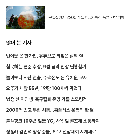
온열질환자 2200명 돌파…기록적 폭염 인명피해
많이 본 기사
번아웃 온 한가인, 유튜브로 되찾은 삶의 질
침묵하는 연준 수장, 9월 금리 인상 단행할까
놀이보다 사진 전송, 주객전도 된 유치원 교사
오뚜기 케챂 55년, 1인당 100개씩 먹었다
법정 선 이임생, 축구협회 운명 가를 스모킹건
2000억 받고 부활 시동…홈플러스 운명의 한 달
블랙핑크 10주년 앞둔 YG, 사옥 앞 골프채 소동까지
정청래·김민석 양강 충돌, 8·17 전당대회 시계제로