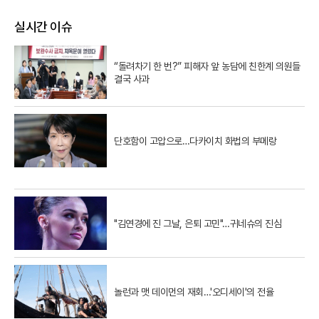
실시간 이슈
“돌려차기 한 번?” 피해자 앞 농담에 친한계 의원들
결국 사과
단호함이 고압으로…다카이치 화법의 부메랑
"김연경에 진 그날, 은퇴 고민"…귀네슈의 진심
놀런과 맷 데이먼의 재회…'오디세이'의 전율