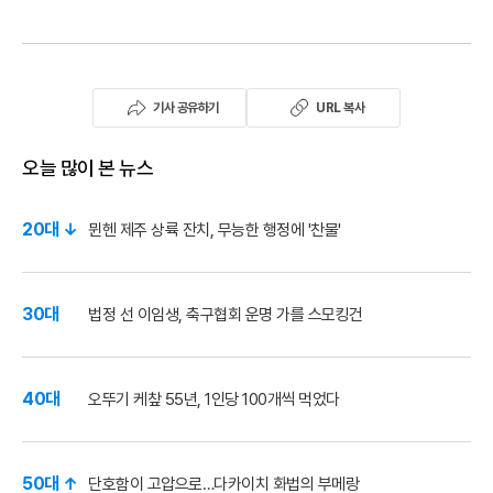
기사 공유하기
URL 복사
오늘 많이 본 뉴스
20대 ↓
뮌헨 제주 상륙 잔치, 무능한 행정에 '찬물'
30대
법정 선 이임생, 축구협회 운명 가를 스모킹건
40대
오뚜기 케챂 55년, 1인당 100개씩 먹었다
50대 ↑
단호함이 고압으로…다카이치 화법의 부메랑