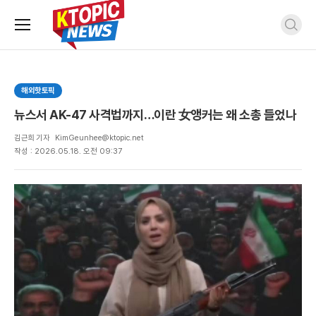
주
검
요
색
서
비
스
해외핫토픽
메
뉴
뉴스서 AK-47 사격법까지…이란 女앵커는 왜 소총 들었나
펼
치
김근희 기자
KimGeunhee@ktopic.net
기
작성 : 2026.05.18. 오전 09:37