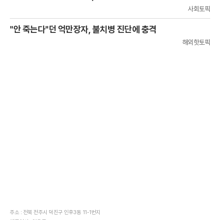
사회토픽
"안 죽는다"던 억만장자, 불치병 진단에 충격
해외핫토픽
주소 : 전북 전주시 덕진구 인후3동 11-1번지