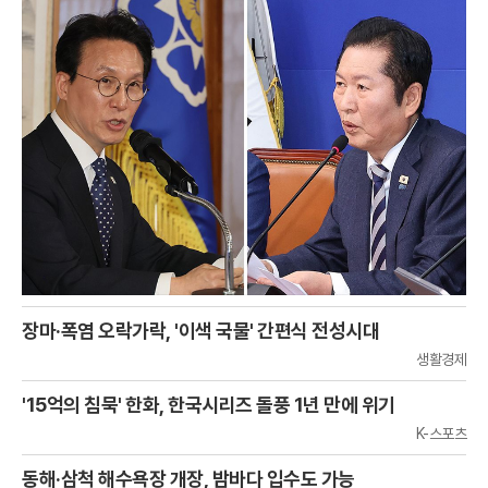
장마·폭염 오락가락, '이색 국물' 간편식 전성시대
생활경제
'15억의 침묵' 한화, 한국시리즈 돌풍 1년 만에 위기
K-스포츠
동해·삼척 해수욕장 개장, 밤바다 입수도 가능