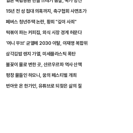
일본 국립공원 한글 쓰레기 몸살, 국가 망신
15년 전 성 접대 의혹까지, 축구협회 사면초가
폐버스 청년주택 논란, 황희 "깊이 사죄"
떡볶이 파는 커피집, 외식 시장 경계 허문다
'머니 무브' 균열에 2030 이탈, 이재명 복합위
삼각김밥 렌지 가열, 미세플라스틱 폭탄
불꽃이 물로 변한 곳, 샨르우르파 역사 산책
평창 물들인 하모니, 꿈의 페스티벌 개최
번아웃 온 한가인, 유튜브로 되찾은 삶의 질