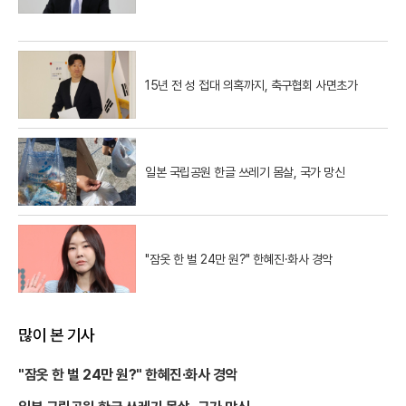
15년 전 성 접대 의혹까지, 축구협회 사면초가
일본 국립공원 한글 쓰레기 몸살, 국가 망신
"잠옷 한 벌 24만 원?" 한혜진·화사 경악
많이 본 기사
"잠옷 한 벌 24만 원?" 한혜진·화사 경악