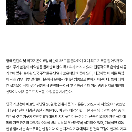
영국 런던의 낮 최고기온이 5월 하순에 35도를 돌파하며 역대 최고 기록을 갈아치우자
현지 주거 환경의 취약성을 둘러싼 비판의 목소리가 커지고 있다. 전통적으로 온화한 여름
기후에 맞춰 설계된 영국 주택들은 단열과 보온에만 치중해 있어, 최근처럼 때 이른 폭염
이 닥칠 경우 내부 열기를 배출하지 못하는 거대한 찜통으로 변하기 때문이다. 특히 에어
컨 설치율이 극히 낮은 상황에서 반복되는 이상 고온 현상은 더 이상 냉방 장치를 개인의
선택이나 사치품으로 치부할 수 없음을 시사한다.
영국 기상청에 따르면 지난달 26일 런던 큐가든의 기온은 35.1도까지 치솟으며 1922년
과 1944년에 세워진 종전 기록을 100여 년 만에 경신했다. 문제는 영국 전체 주택 중 에
어컨을 갖춘 가구가 여전히 5%에도 미치지 못한다는 점이다. 신축 건물조차 환경 규제에
따라 자연 환기와 차양 등 수동적 냉방 방식을 우선하도록 설계되어 있어, 기록적인 열돔
현상 앞에서는 속수무책인 실정이다. 이는 과거의 기후에 박제된 건축 규정이 현재의 기후