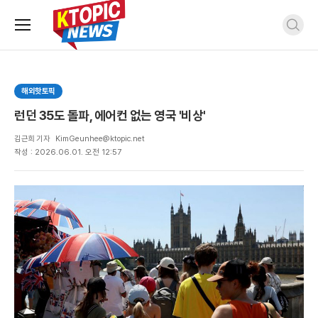
주
검
요
색
서
비
스
해외핫토픽
메
뉴
런던 35도 돌파, 에어컨 없는 영국 '비상'
펼
치
김근희 기자
KimGeunhee@ktopic.net
기
작성 : 2026.06.01. 오전 12:57