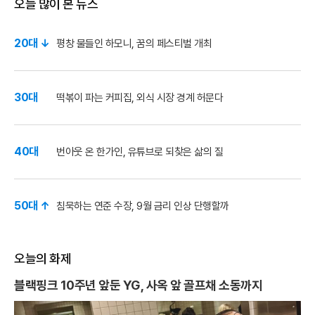
오늘 많이 본 뉴스
20대 ↓
평창 물들인 하모니, 꿈의 페스티벌 개최
30대
떡볶이 파는 커피집, 외식 시장 경계 허문다
40대
번아웃 온 한가인, 유튜브로 되찾은 삶의 질
50대 ↑
침묵하는 연준 수장, 9월 금리 인상 단행할까
오늘의 화제
블랙핑크 10주년 앞둔 YG, 사옥 앞 골프채 소동까지