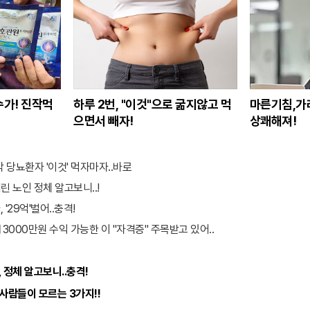
수가! 진작먹
하루 2번, "이것"으로 굶지않고 먹
마른기침,가
으면서 빼자!
상쾌해져!
각 당뇨환자 '이것' 먹자마자..바로
린 노인 정체 알고보니..!
'29억'벌어..충격!
000만원 수익 가능한 이 "자격증" 주목받고 있어..
 정체 알고보니..충격!
 사람들이 모르는 3가지!!