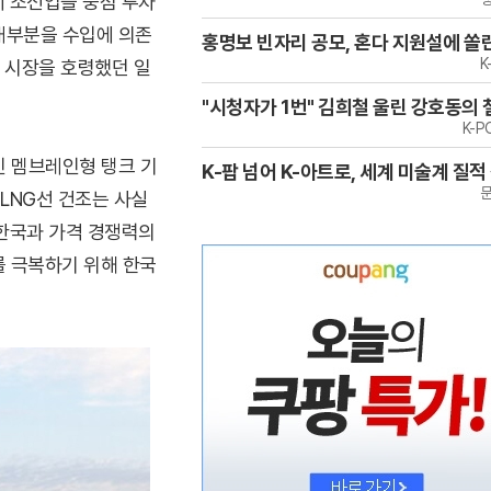
에 조선업을 중점 투자
 대부분을 수입에 의존
홍명보 빈자리 공모, 혼다 지원설에 쏠
K
 시장을 호령했던 일
"시청자가 1번" 김희철 울린 강호동의 
K-
인 멤브레인형 탱크 기
K-팝 넘어 K-아트로, 세계 미술계 질적
 LNG선 건조는 사실
 한국과 가격 경쟁력의
를 극복하기 위해 한국