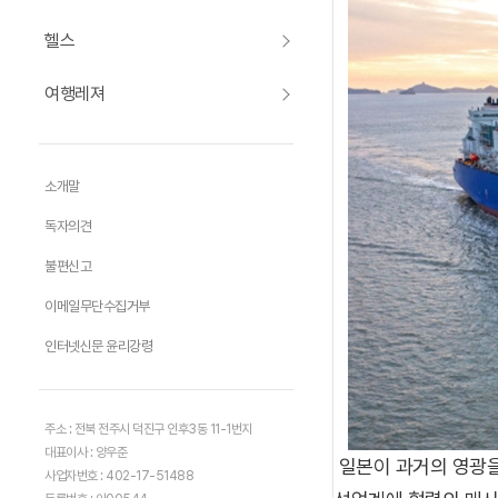
헬스
여행레져
소개말
독자의견
불편신고
이메일무단수집거부
인터넷신문 윤리강령
주소 : 전북 전주시 덕진구 인후3동 11-1번지
대표이사 : 양우준
일본이 과거의 영광을
사업자번호 : 402-17-51488