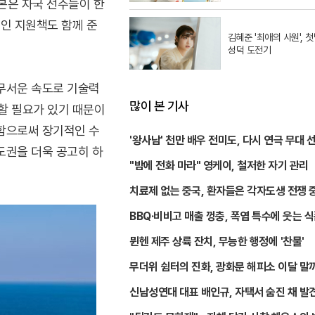
본은 자국 선주들이 한
인 지원책도 함께 준
김혜준 '최애의 사원', 
성덕 도전기
 무서운 속도로 기술력
많이 본 기사
할 필요가 있기 때문이
식함으로써 장기적인 수
'왕사남' 천만 배우 전미도, 다시 연극 무대 
도권을 더욱 공고히 하
"밤에 전화 마라" 영케이, 철저한 자기 관리
치료제 없는 중국, 환자들은 각자도생 전쟁 
BBQ·비비고 매출 껑충, 폭염 특수에 웃는 
뮌헨 제주 상륙 잔치, 무능한 행정에 '찬물'
무더위 쉼터의 진화, 광화문 해피소 이달 말
장
신남성연대 대표 배인규, 자택서 숨진 채 발