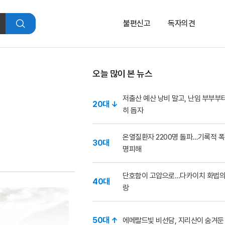
불편신고
독자의견
검
색
오늘 많이 본 뉴스
저출산 예산 낭비 말고, 난임 부부부
20대 ↓
히 돕자
온열질환자 2200명 돌파…기록적 폭
30대
명피해
단호함이 고압으로…다카이치 화법의
40대
랑
50대 ↑
에메랄드빛 비선담, 지리산이 숨겨둔