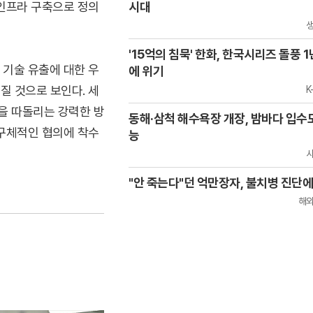
 인프라 구축으로 정의
시대
'15억의 침묵' 한화, 한국시리즈 돌풍 1
 기술 유출에 대한 우
에 위기
질 것으로 보인다. 세
K
을 따돌리는 강력한 방
동해·삼척 해수욕장 개장, 밤바다 입수
 구체적인 협의에 착수
능
"안 죽는다"던 억만장자, 불치병 진단에
해