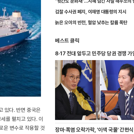
"뒷간도 문화재"…지혜 담긴 사찰 해우소의 
검찰 수사권 폐지, 이재명 대통령의 지시
늙은 오이의 반전, 혈압 낮추는 칼륨 폭탄
베스트 클릭
8·17 전대 앞두고 민주당 당권 경쟁 가
 있다. 반면 중국은
세를 펼치고 있다. 이
로운 변수로 작용할 것
장마·폭염 오락가락, '이색 국물' 간편식