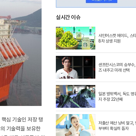
실시간 이슈
샤인머스캣 에이드, 스
8차 상생 지원
샌프란시스코의 승부수,
즈 내주고 미래 선택
일본 방위백서, 독도 영
지 주장 22년째
 핵심 기술인 저장 탱
저출산 예산 낭비 말고, 
준의 기술력을 보유한
부부터 확실히 돕자