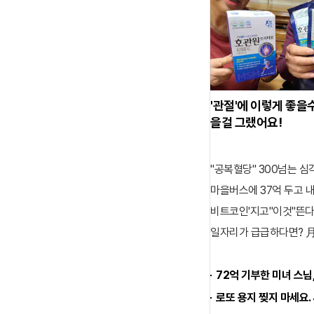
'관절'에 이렇게 좋을
을걸 그랬어요!
"공복혈당" 300넘는 심
마을버스에 37억 두고 내
비트코인'지고"이것"뜬다, 
일자리가 급급하다면? 月3
72억 기부한 미녀 스님,
로또 용지 찢지 마세요.