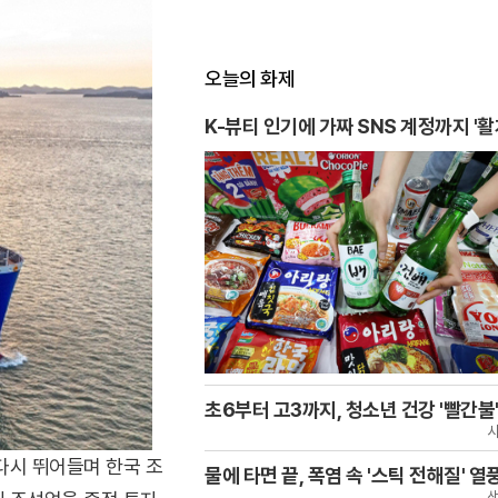
오늘의 화제
K-뷰티 인기에 가짜 SNS 계정까지 '활
초6부터 고3까지, 청소년 건강 '빨간불
다시 뛰어들며 한국 조
물에 타면 끝, 폭염 속 '스틱 전해질' 열