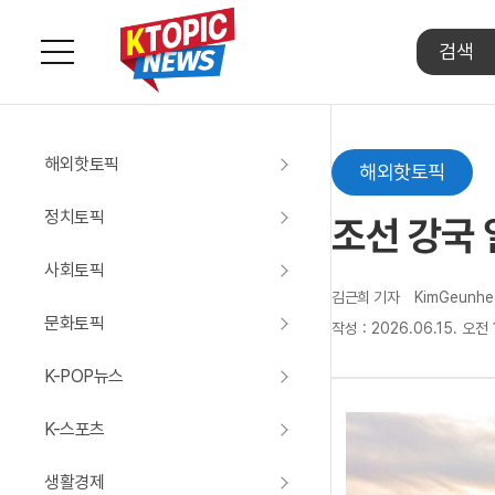
주
요
서
비
스
해외핫토픽
메
해외핫토픽
뉴
펼
정치토픽
조선 강국 
치
기
사회토픽
김근희 기자
KimGeunhe
문화토픽
작성 : 2026.06.15. 오전 
K-POP뉴스
K-스포츠
생활경제