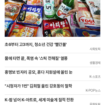
초6부터 고3까지, 청소년 건강 '빨간불'
사회토픽
물에 타면 끝, 폭염 속 '스틱 전해질' 열풍
생활경제
홍명보 빈자리 공모, 혼다 지원설에 쏠린 눈
K-스포츠
"시청자가 1번" 김희철 울린 강호동의 철학
K-POP뉴스
K-팝 넘어 K-아트로, 세계 미술계 질적 전환
문화토픽