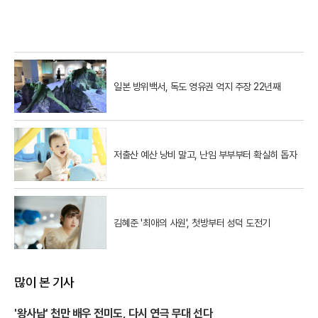
일본 방위백서, 독도 영유권 억지 주장 22년째
저출산 예산 낭비 말고, 난임 부부부터 확실히 돕자
김혜준 '최애의 사원', 첫방부터 성덕 도전기
많이 본 기사
'왕사남' 천만 배우 전미도, 다시 연극 무대 선다