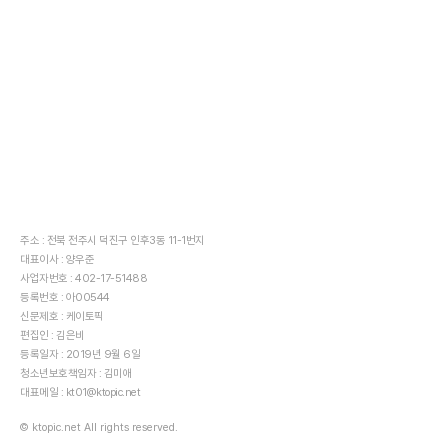
주소 : 전북 전주시 덕진구 인후3동 11-1번지
대표이사 : 양우준
사업자번호 : 402-17-51488
등록번호 : 아00544
신문제호 : 케이토픽
편집인 : 김은비
등록일자 : 2019년 9월 6일
청소년보호책임자 : 김미애
대표메일 : kt01@ktopic.net
© ktopic.net All rights reserved.