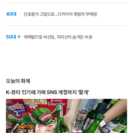
40대
단호함이 고압으로…다카이치 화법의 부메랑
50대 ↑
에메랄드빛 비선담, 지리산이 숨겨둔 비경
오늘의 화제
K-뷰티 인기에 가짜 SNS 계정까지 '활개'