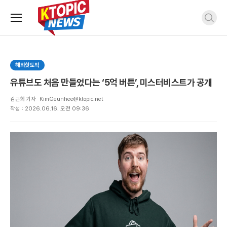
주
검
요
색
서
비
스
해외핫토픽
메
뉴
유튜브도 처음 만들었다는 ‘5억 버튼’, 미스터비스트가 공개
펼
치
김근희 기자
KimGeunhee@ktopic.net
기
작성 : 2026.06.16. 오전 09:36