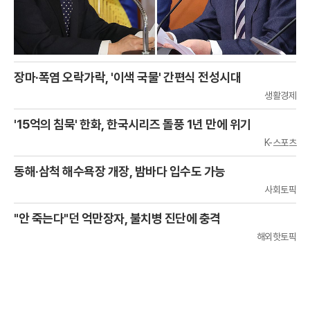
장마·폭염 오락가락, '이색 국물' 간편식 전성시대
생활경제
'15억의 침묵' 한화, 한국시리즈 돌풍 1년 만에 위기
K-스포츠
동해·삼척 해수욕장 개장, 밤바다 입수도 가능
사회토픽
"안 죽는다"던 억만장자, 불치병 진단에 충격
해외핫토픽