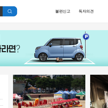
불편신고
독자의견
검
색
둥이 출산?
00배 이상 증가...충격!!
도 "최신가전" 선착순 100% 무료 경품지원!!