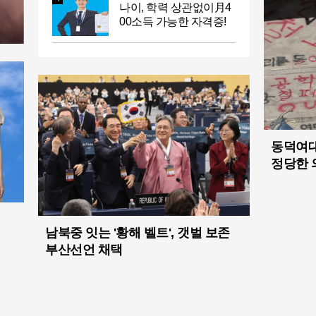
나이, 학력 상관없이月4
00소득 가능한 자격증!
동덕여대
정당한 
남북중 잇는 '황해 벨트', 갯벌 보존
부산선언 채택