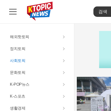
주
요
서
비
스
해외핫토픽
메
뉴
정치토픽
펼
치
사회토픽
기
문화토픽
K-POP뉴스
K-스포츠
생활경제