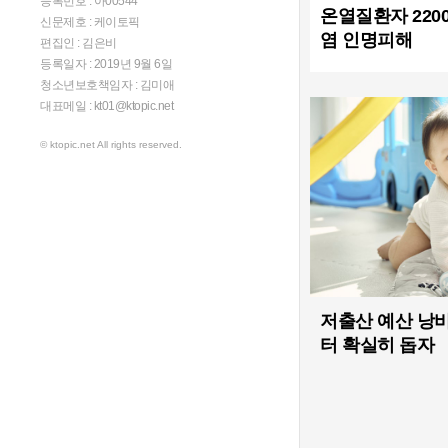
등록번호 : 아00544
온열질환자 220
신문제호 : 케이토픽
염 인명피해
편집인 : 김은비
등록일자 : 2019년 9월 6일
청소년보호책임자 : 김미애
대표메일 : kt01@ktopic.net
© ktopic.net All rights reserved.
저출산 예산 낭비
터 확실히 돕자