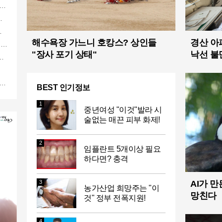
리는 이 "자격증"에 몰리는 이유 알고보니…
" 땅땅해져..헉!
당장 매수해라!!
해수욕장 가느니 호캉스? 상인들
경산 아
…충격
"장사 포기 상태"
낙선 불
률87%
다..이유는?
BEST 인기정보
1
중년여성 "이것"발라 시
술없는 매끈 피부 화제!
2
임플란트 5개이상 필요
하다면? 충격
3
AI가 만
농가산업 희망주는 "이
망친다
것" 정부 전폭지원!
4