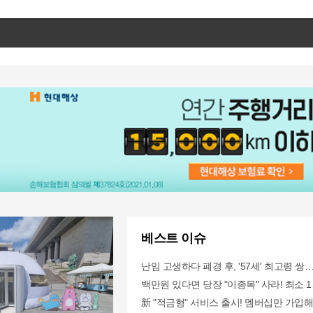
베스트 이슈
난임 고생하다 폐경 후, '57세' 최고령 쌍
백만원 있다면 당장 "이종목" 사라! 최소 10
新 "적금형" 서비스 출시! 멤버십만 가입해