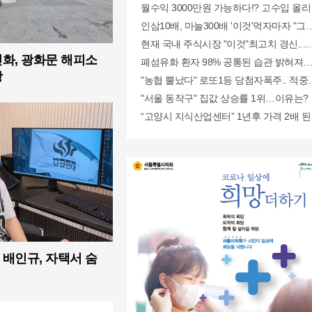
월수익 3000만원 가능하다!? 고수입 올
인삼10배, 마늘300배 '이것'먹자마자 "그곳
현재 국내 주식시장 "이것"최고치 경신...
화, 광화문 해피소
폐섬유화 환자 98% 공통된 습관 밝혀져
장
"농협 뿔났다" 로또1등 당첨자폭주.. 적중
"서울 동작구" 집값 상승률 1위…이유는?
“고양시 지식산업센터” 1년후 가격 2배 된
배인규, 자택서 숨