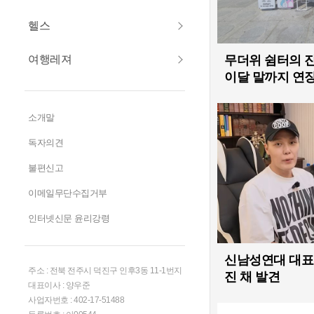
헬스
여행레져
무더위 쉼터의 진
이달 말까지 연
소개말
독자의견
불편신고
이메일무단수집거부
인터넷신문 윤리강령
신남성연대 대표 
주소 : 전북 전주시 덕진구 인후3동 11-1번지
진 채 발견
대표이사 : 양우준
사업자번호 : 402-17-51488