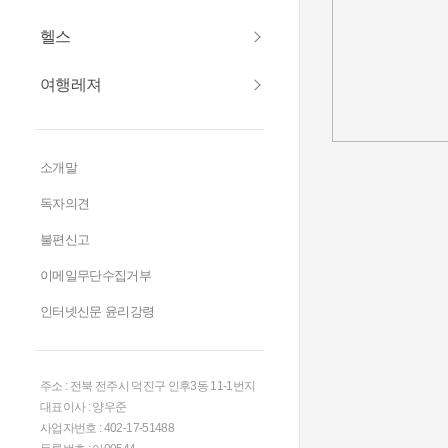
헬스
여행레져
소개말
독자의견
불편신고
이메일무단수집거부
인터넷신문 윤리강령
주소 : 전북 전주시 덕진구 인후3동 11-1번지
대표이사 : 양우준
사업자번호 : 402-17-51488