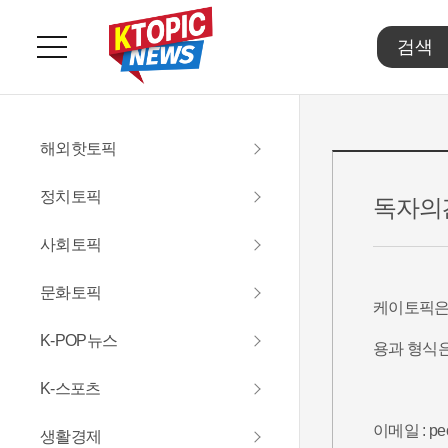
주
요
서
비
스
메
해외핫토픽
뉴
펼
정치토픽
치
독자의
기
사회토픽
문화토픽
케이토픽은
K-POP뉴스
용과 형식은
K-스포츠
이메일 : peo
생활경제