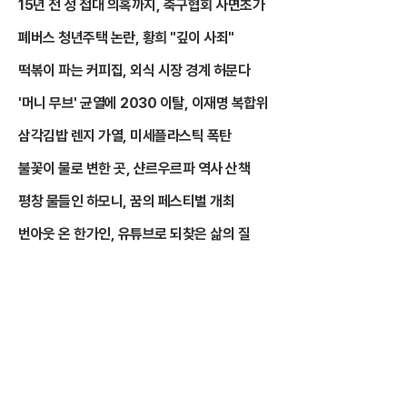
15년 전 성 접대 의혹까지, 축구협회 사면초가
폐버스 청년주택 논란, 황희 "깊이 사죄"
떡볶이 파는 커피집, 외식 시장 경계 허문다
'머니 무브' 균열에 2030 이탈, 이재명 복합위
삼각김밥 렌지 가열, 미세플라스틱 폭탄
불꽃이 물로 변한 곳, 샨르우르파 역사 산책
평창 물들인 하모니, 꿈의 페스티벌 개최
번아웃 온 한가인, 유튜브로 되찾은 삶의 질