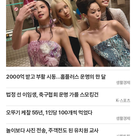
2000억 받고 부활 시동…홈플러스 운명의 한 달
생활경제
법정 선 이임생, 축구협회 운명 가를 스모킹건
K-스포츠
오뚜기 케챂 55년, 1인당 100개씩 먹었다
생활경제
놀이보다 사진 전송, 주객전도 된 유치원 교사