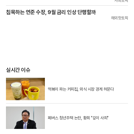
사회토픽
침묵하는 연준 수장, 9월 금리 인상 단행할까
해외핫토픽
실시간 이슈
떡볶이 파는 커피집, 외식 시장 경계 허문다
폐버스 청년주택 논란, 황희 "깊이 사죄"