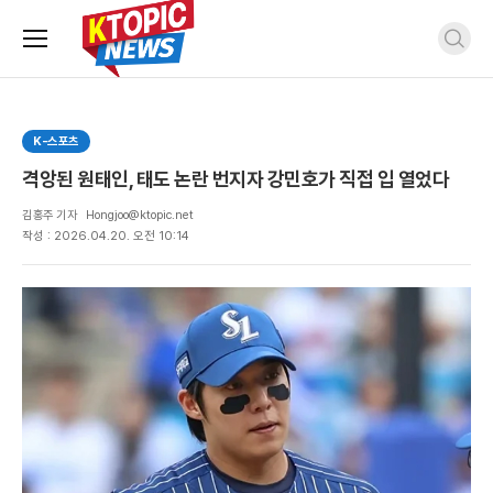
주
검
요
색
서
비
스
K-스포츠
메
뉴
격앙된 원태인, 태도 논란 번지자 강민호가 직접 입 열었다
펼
치
김홍주 기자
Hongjoo@ktopic.net
기
작성 : 2026.04.20. 오전 10:14