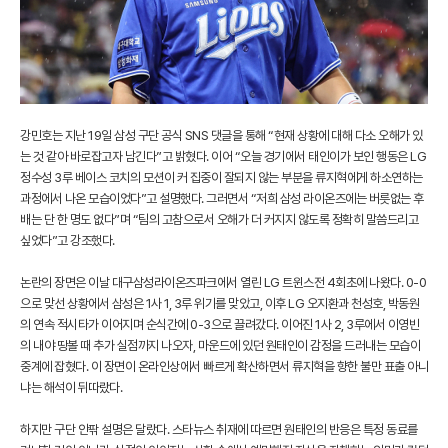
강민호는 지난 19일 삼성 구단 공식 SNS 댓글을 통해 “현재 상황에 대해 다소 오해가 있
는 것 같아 바로잡고자 남긴다”고 밝혔다. 이어 “오늘 경기에서 태인이가 보인 행동은 LG
정수성 3루 베이스 코치의 모션이 커 집중이 잘되지 않는 부분을 류지혁에게 하소연하는
과정에서 나온 모습이었다”고 설명했다. 그러면서 “저희 삼성 라이온즈에는 버릇없는 후
배는 단 한 명도 없다”며 “팀의 고참으로서 오해가 더 커지지 않도록 정확히 말씀드리고
싶었다”고 강조했다.
논란의 장면은 이날 대구삼성라이온즈파크에서 열린 LG 트윈스전 4회초에 나왔다. 0-0
으로 맞선 상황에서 삼성은 1사 1, 3루 위기를 맞았고, 이후 LG 오지환과 천성호, 박동원
의 연속 적시타가 이어지며 순식간에 0-3으로 끌려갔다. 이어진 1사 2, 3루에서 이영빈
의 내야 땅볼 때 추가 실점까지 나오자, 마운드에 있던 원태인이 감정을 드러내는 모습이
중계에 잡혔다. 이 장면이 온라인상에서 빠르게 확산하면서 류지혁을 향한 불만 표출 아니
냐는 해석이 뒤따랐다.
하지만 구단 안팎 설명은 달랐다. 스타뉴스 취재에 따르면 원태인의 반응은 특정 동료를