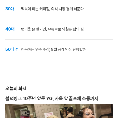
30대
떡볶이 파는 커피집, 외식 시장 경계 허문다
40대
번아웃 온 한가인, 유튜브로 되찾은 삶의 질
50대 ↑
침묵하는 연준 수장, 9월 금리 인상 단행할까
오늘의 화제
블랙핑크 10주년 앞둔 YG, 사옥 앞 골프채 소동까지